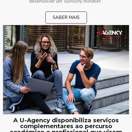
desenvolver um
‘curiosity mindset’
.
SABER MAIS
A U-Agency disponibiliza serviços
complementares ao percurso
académico e profissional que visam