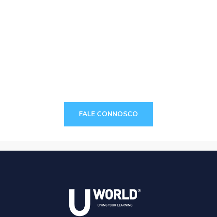
// Acreditamos que relacionamentos sólidos resultam
em sucesso.
Torne-se um parceiro U-
World.
FALE CONNOSCO