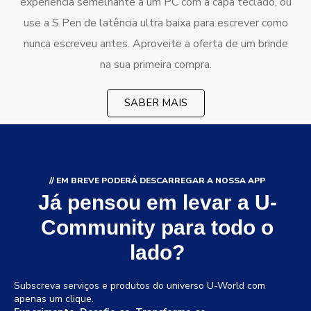
experiência semelhante a um PC com a capa teclado, ou
use a S Pen de latência ultra baixa para escrever como
nunca escreveu antes. Aproveite a oferta de um brinde
na sua primeira compra.
SABER MAIS
// EM BREVE PODERÁ DESCARREGAR A NOSSA APP
Já pensou
em levar a U-
Community para todo o
lado?
Subscreva serviços e produtos do universo U-World com
apenas um clique.