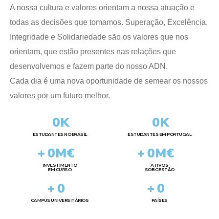
A nossa cultura e valores orientam a nossa atuação e
todas as decisões que tomamos. Superação, Excelência,
Integridade e Solidariedade são os valores que nos
orientam, que estão presentes nas relações que
desenvolvemos e fazem parte do nosso ADN.
Cada dia é uma nova oportunidade de semear os nossos
valores por um futuro melhor.
0
K
0
K
ESTUDANTES NO BRASIL
ESTUDANTES EM PORTUGAL
+
0
M€
+
0
M€
INVESTIMENTO
ATIVOS
EM CURSO
SOB GESTÃO
+
0
+
0
CAMPUS UNIVERSITÁRIOS
PAÍSES