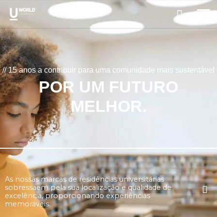
// 15 anos a contribuir para uma comunidade mais sustentável
POR UM
FUTURO
MELHOR
.
As nossas marcas de residências universitárias
sobressaem pela sua localização e qualidade de
excelência, proporcionando experiências
memoráveis.