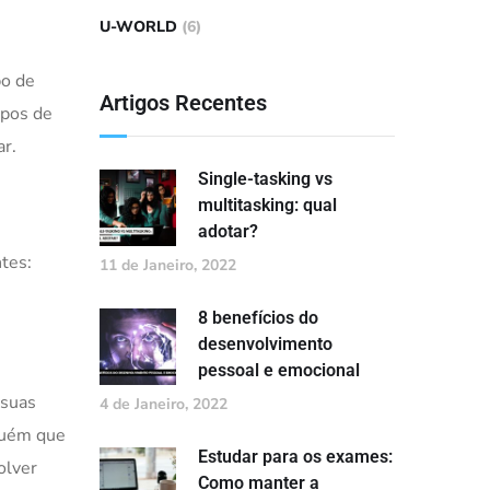
U-WORLD
(6)
po de
Artigos Recentes
upos de
ar.
Single-tasking vs
multitasking: qual
adotar?
tes:
11 de Janeiro, 2022
8 benefícios do
desenvolvimento
pessoal e emocional
 suas
4 de Janeiro, 2022
guém que
Estudar para os exames:
olver
Como manter a