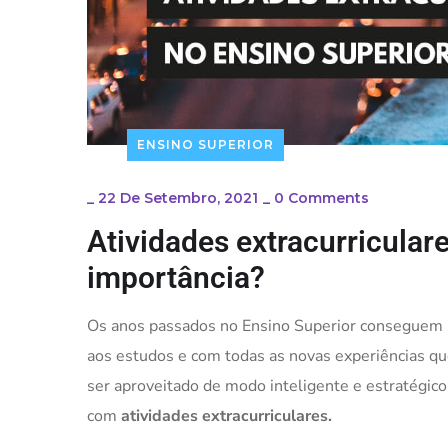
ENSINO SUPERIOR
_
22 De Setembro, 2021
_
0 Comments
Atividades extracurricular
importância?
Os anos passados no Ensino Superior conseguem s
aos estudos e com todas as novas experiências que
ser aproveitado de modo inteligente e estratégic
com
atividades extracurriculares.