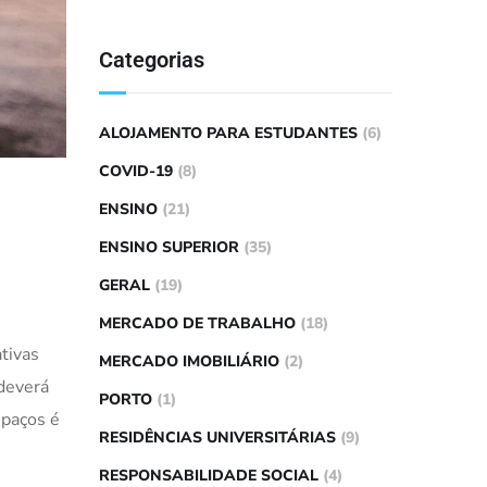
Categorias
ALOJAMENTO PARA ESTUDANTES
(6)
COVID-19
(8)
ENSINO
(21)
ENSINO SUPERIOR
(35)
GERAL
(19)
MERCADO DE TRABALHO
(18)
tivas
MERCADO IMOBILIÁRIO
(2)
 deverá
PORTO
(1)
spaços é
RESIDÊNCIAS UNIVERSITÁRIAS
(9)
RESPONSABILIDADE SOCIAL
(4)