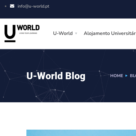
info@u-world.pt
U-World
Alojamento Universitár
U-World Blog
HOME
BL