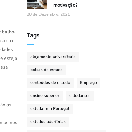
motivação?
28 de Dezembro, 2021
abalho.
Tags
 área e
idades
alojamento universitário
ue esteja
essa
bolsas de estudo
conteúdos de estudo
Emprego
ensino superior
estudantes
são as
estudar em Portugal
estudos pós-férias
nios nos