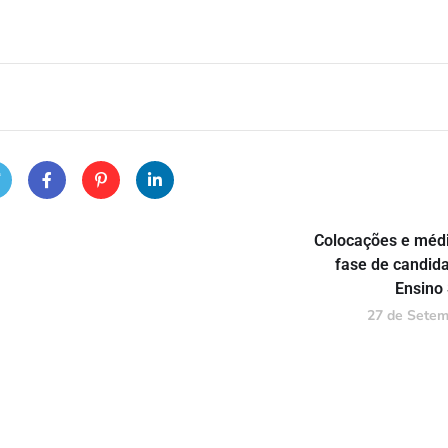
Colocações e médi
fase de candid
Ensino
27 de Setem